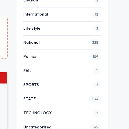
Election
2
International
12
Life Style
3
National
328
Politics
109
RAIL
1
SPORTS
2
STATE
1174
TECHNOLOGY
2
Uncategorized
145