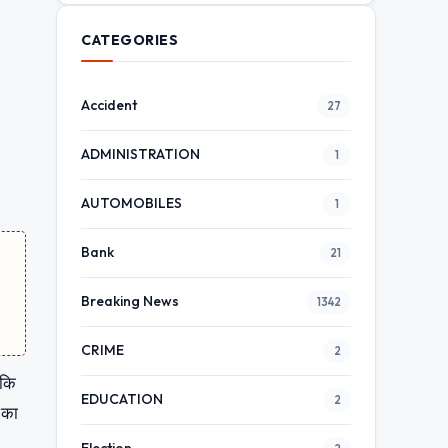
CATEGORIES
Accident
27
ADMINISTRATION
1
AUTOMOBILES
1
Bank
21
Breaking News
1342
CRIME
2
 कि
EDUCATION
2
 का