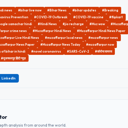
ndi news
#bihar live now
#Bihar News
#bihar updates
#Breaking
avirus Prevention
#COVID-19 Outbreak
#COVID-19 vaccine
#flipkart
ogle samachar hindi
#Hindi News
#jio recharge
#Muz wow
#Muzaffar
arpur crime news
#Muzaffarpur Hindi News
#Muzaffarpur Hindi News Paper
zaffarpur Live Hindi News
#muzaffarpur local news
#muzaffarpur news
zaffarpur News Paper
#Muzaffarpur News Today
#muzaffarpur now
of bihar in hindi
#novel coronavirus
#SARS-CoV-2
#कोरोना वायरस
#मुजफ्फरपुर हिंदी न्यूज़
LinkedIn
tor
depth analysis from around the world.