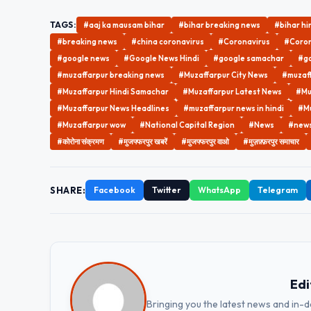
TAGS:
#aaj ka mausam bihar
#bihar breaking news
#bihar hi
#breaking news
#china coronavirus
#Coronavirus
#Coron
#google news
#Google News Hindi
#google samachar
#go
#muzaffarpur breaking news
#Muzaffarpur City News
#muzaff
#Muzaffarpur Hindi Samachar
#Muzaffarpur Latest News
#Mu
#Muzaffarpur News Headlines
#muzaffarpur news in hindi
#Mu
#Muzaffarpur wow
#National Capital Region
#News
#news 
#कोरोना संक्रमण
#मुजफ्फरपुर खबरें
#मुजफ्फरपुर वाओ
#मुज़फ़्फ़रपुर समाचार
SHARE:
Facebook
Twitter
WhatsApp
Telegram
Edi
Bringing you the latest news and in-