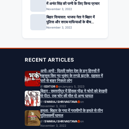
में अनंत सिंह की पत्नी के लिए किया प्रचार
November 3, 2022
बिहार सियासत: भाजपा नेता ने बिहार में
पुलिस और शराब माफियाओं के बीच
सांठगांठ का आरोप लगाया
November 3, 2022
RECENT ARTICLES
अभी-अभी ; दिल्ली समेत देश के इन हिस्सों में
महसूस किए गए भूकंप के तगड़े झटके, दहशत में
घरों से बाहर निकले लोग
BY
EDITOR
on
January 5, 2023
बिहार : समस्तीपुर में हिंसक भीड़ ने चोरों को बेरहमी
से पीटा, एक चोर की मौत दो अन्य घायल
BY
SWARAJ SHRIVASTAVA
on
November 3, 2022
हमला: बिहार के गया में ग्रामीणों के हमले से तीन
पुलिसकर्मी घायल
BY
SWARAJ SHRIVASTAVA
on
November 3, 2022