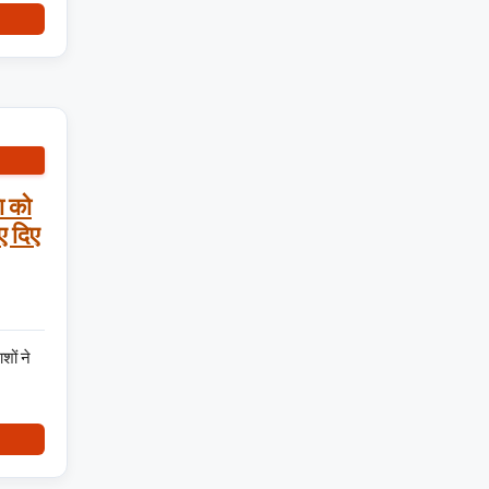
ा को
ए दिए
शों ने