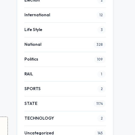
Election
2
International
12
Life Style
3
National
328
Politics
109
RAIL
1
SPORTS
2
STATE
1174
TECHNOLOGY
2
Uncategorized
145