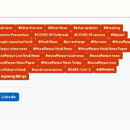
ndi news
#bihar live now
#Bihar News
#bihar updates
#Breaking
avirus Prevention
#COVID-19 Outbreak
#COVID-19 vaccine
#flipkart
ogle samachar hindi
#Hindi News
#jio recharge
#Muz wow
#Muzaffar
arpur crime news
#Muzaffarpur Hindi News
#Muzaffarpur Hindi News Paper
zaffarpur Live Hindi News
#muzaffarpur local news
#muzaffarpur news
zaffarpur News Paper
#Muzaffarpur News Today
#muzaffarpur now
of bihar in hindi
#novel coronavirus
#SARS-CoV-2
#कोरोना वायरस
#मुजफ्फरपुर हिंदी न्यूज़
LinkedIn