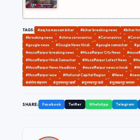
TAGS:
#aaj ka mausam bihar
#bihar breaking news
#bihar hi
#breaking news
#china coronavirus
#Coronavirus
#Coron
#google news
#Google News Hindi
#google samachar
#go
#muzaffarpur breaking news
#Muzaffarpur City News
#muzaff
#Muzaffarpur Hindi Samachar
#Muzaffarpur Latest News
#Mu
#Muzaffarpur News Headlines
#muzaffarpur news in hindi
#Mu
#Muzaffarpur wow
#National Capital Region
#News
#news 
#कोरोना संक्रमण
#मुजफ्फरपुर खबरें
#मुजफ्फरपुर वाओ
#मुज़फ़्फ़रपुर समाचार
SHARE:
Facebook
Twitter
WhatsApp
Telegram