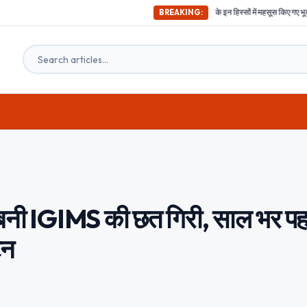
अभी-अभी ; दिल्ली समेत देश के इन हिस्सों में महसूस किए गए भूकंप के तगड़े झटके, दहशत म
BREAKING:
े बनी IGIMS की छत गिरी, साल भर पह
टन