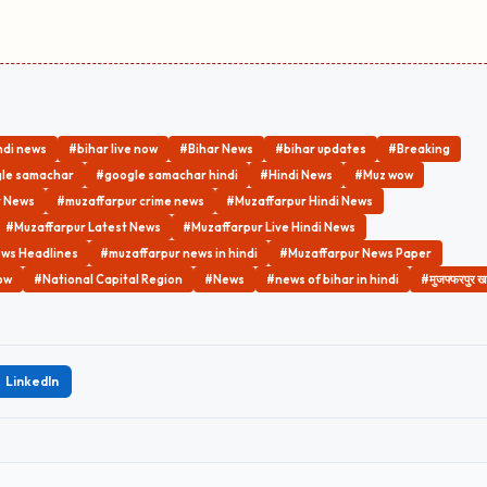
ndi news
#bihar live now
#Bihar News
#bihar updates
#Breaking
le samachar
#google samachar hindi
#Hindi News
#Muz wow
y News
#muzaffarpur crime news
#Muzaffarpur Hindi News
#Muzaffarpur Latest News
#Muzaffarpur Live Hindi News
ws Headlines
#muzaffarpur news in hindi
#Muzaffarpur News Paper
ow
#National Capital Region
#News
#news of bihar in hindi
#मुजफ्फरपुर खब
LinkedIn