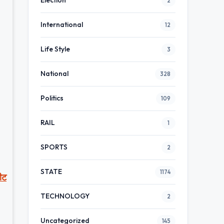
Election
2
International
12
Life Style
3
National
328
Politics
109
RAIL
1
SPORTS
2
STATE
1174
पीट
TECHNOLOGY
2
Uncategorized
145