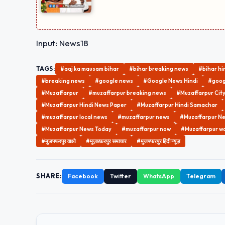
Input: News18
TAGS:
#aaj ka mausam bihar
#bihar breaking news
#bihar hi
#breaking news
#google news
#Google News Hindi
#goog
#Muzaffarpur
#muzaffarpur breaking news
#Muzaffarpur Cit
#Muzaffarpur Hindi News Paper
#Muzaffarpur Hindi Samachar
#muzaffarpur local news
#muzaffarpur news
#Muzaffarpur Ne
#Muzaffarpur News Today
#muzaffarpur now
#Muzaffarpur w
#मुजफ्फरपुर वाओ
#मुज़फ़्फ़रपुर समाचार
#मुजफ्फरपुर हिंदी न्यूज़
SHARE:
Facebook
Twitter
WhatsApp
Telegram