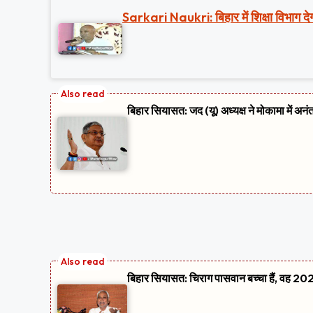
Sarkari Naukri: बिहार में शिक्षा विभाग देग
बिहार सियासत: जद (यू) अध्यक्ष ने मोकामा में अनं
बिहार सियासत: चिराग पासवान बच्चा हैं, वह 2020