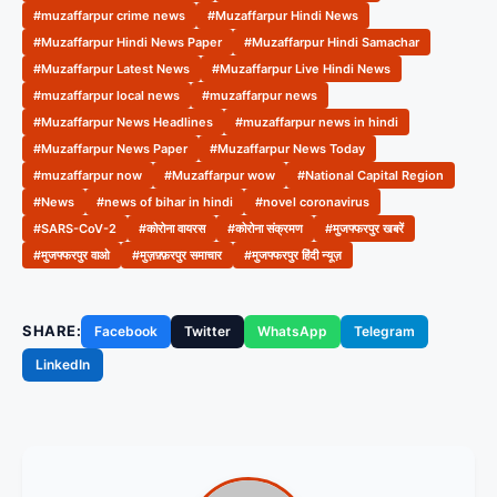
#muzaffarpur crime news
#Muzaffarpur Hindi News
#Muzaffarpur Hindi News Paper
#Muzaffarpur Hindi Samachar
#Muzaffarpur Latest News
#Muzaffarpur Live Hindi News
#muzaffarpur local news
#muzaffarpur news
#Muzaffarpur News Headlines
#muzaffarpur news in hindi
#Muzaffarpur News Paper
#Muzaffarpur News Today
#muzaffarpur now
#Muzaffarpur wow
#National Capital Region
#News
#news of bihar in hindi
#novel coronavirus
#SARS-CoV-2
#कोरोना वायरस
#कोरोना संक्रमण
#मुजफ्फरपुर खबरें
#मुजफ्फरपुर वाओ
#मुज़फ़्फ़रपुर समाचार
#मुजफ्फरपुर हिंदी न्यूज़
SHARE:
Facebook
Twitter
WhatsApp
Telegram
LinkedIn