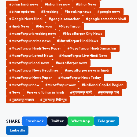
#bihar hindi news
#bihar live now
#Bihar News
#bihar updates
#Breaking
#breaking news
#google news
#Google News Hindi
#google samachar
#google samachar hindi
#Hindi News
#Muz wow
#Muzaffarpur
#muzaffarpur breaking news
#Muzaffarpur City News
#muzaffarpur crime news
#Muzaffarpur Hindi News
#Muzaffarpur Hindi News Paper
#Muzaffarpur Hindi Samachar
#Muzaffarpur Latest News
#Muzaffarpur Live Hindi News
#muzaffarpur local news
#muzaffarpur news
#Muzaffarpur News Headlines
#muzaffarpur news in hindi
#Muzaffarpur News Paper
#Muzaffarpur News Today
#muzaffarpur now
#Muzaffarpur wow
#National Capital Region
#News
#news of bihar in hindi
#मुजफ्फरपुर खबरें
#मुजफ्फरपुर वाओ
#मुज़फ़्फ़रपुर समाचार
#मुजफ्फरपुर हिंदी न्यूज़
SHARE:
Facebook
Twitter
WhatsApp
Telegram
LinkedIn