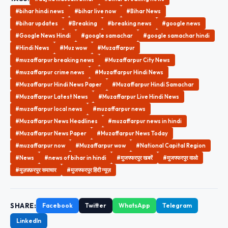
#bihar hindi news
#bihar live now
#Bihar News
#bihar updates
#Breaking
#breaking news
#google news
#Google News Hindi
#google samachar
#google samachar hindi
#Hindi News
#Muz wow
#Muzaffarpur
#muzaffarpur breaking news
#Muzaffarpur City News
#muzaffarpur crime news
#Muzaffarpur Hindi News
#Muzaffarpur Hindi News Paper
#Muzaffarpur Hindi Samachar
#Muzaffarpur Latest News
#Muzaffarpur Live Hindi News
#muzaffarpur local news
#muzaffarpur news
#Muzaffarpur News Headlines
#muzaffarpur news in hindi
#Muzaffarpur News Paper
#Muzaffarpur News Today
#muzaffarpur now
#Muzaffarpur wow
#National Capital Region
#News
#news of bihar in hindi
#मुजफ्फरपुर खबरें
#मुजफ्फरपुर वाओ
#मुज़फ़्फ़रपुर समाचार
#मुजफ्फरपुर हिंदी न्यूज़
SHARE:
Facebook
Twitter
WhatsApp
Telegram
LinkedIn