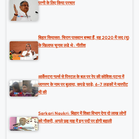
पत्नी के लिए किया प्रचार
बिहार सियासत: चिराग पासवान बच्चा हैं, वह 2020 में जद (यू)
के खिलाफ चुनाव लड़े थे : नीतीश
आर्केस्ट्रा गर्ल्स से पिस्टल के बल पर रेप की कोशिश:पटना में
जागरण के नाम पर बुलाया, कपड़े फाड़े; 6-7 लड़कों ने मारपीट
भी की
Sarkari Naukri: बिहार में शिक्षा विभाग देगा दो लाख लोगों
को नौकरी, अगले छह माह में इन पदों पर होगी बहाली