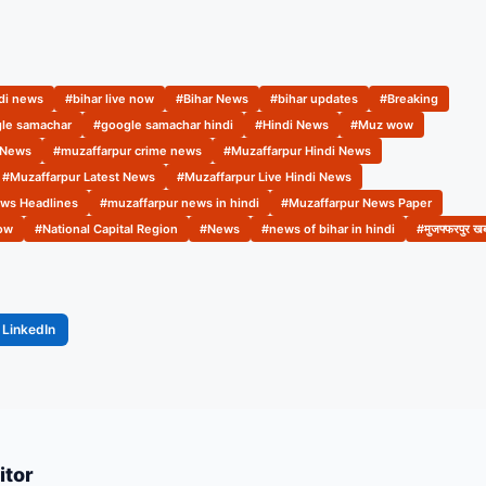
ndi news
#bihar live now
#Bihar News
#bihar updates
#Breaking
le samachar
#google samachar hindi
#Hindi News
#Muz wow
 News
#muzaffarpur crime news
#Muzaffarpur Hindi News
#Muzaffarpur Latest News
#Muzaffarpur Live Hindi News
ws Headlines
#muzaffarpur news in hindi
#Muzaffarpur News Paper
ow
#National Capital Region
#News
#news of bihar in hindi
#मुजफ्फरपुर खबर
LinkedIn
itor