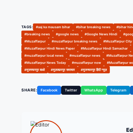
TAGS:
#aaj ka mausam bihar
#bihar breaking news
#bihar hi
#breaking news
#google news
#Google News Hindi
#goog
#Muzaffarpur
#muzaffarpur breaking news
#Muzaffarpur City
#Muzaffarpur Hindi News Paper
#Muzaffarpur Hindi Samachar
#muzaffarpur local news
#muzaffarpur news
#Muzaffarpur Ne
#Muzaffarpur News Today
#muzaffarpur now
#Muzaffarpur w
#मुजफ्फरपुर वाओ
#मुज़फ़्फ़रपुर समाचार
#मुजफ्फरपुर हिंदी न्यूज़
SHARE:
Facebook
Twitter
WhatsApp
Telegram
Ed