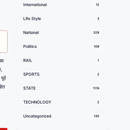
International
12
Life Style
3
National
328
Politics
109
्य
RAIL
1
ा,
SPORTS
2
ूर्व
हित
STATE
1174
TECHNOLOGY
2
Uncategorized
145