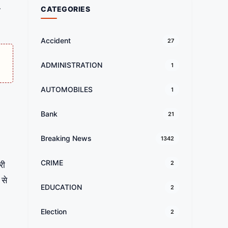
CATEGORIES
ी
Accident
27
ADMINISTRATION
1
AUTOMOBILES
1
Bank
21
Breaking News
1342
CRIME
2
री
 से
EDUCATION
2
Election
2