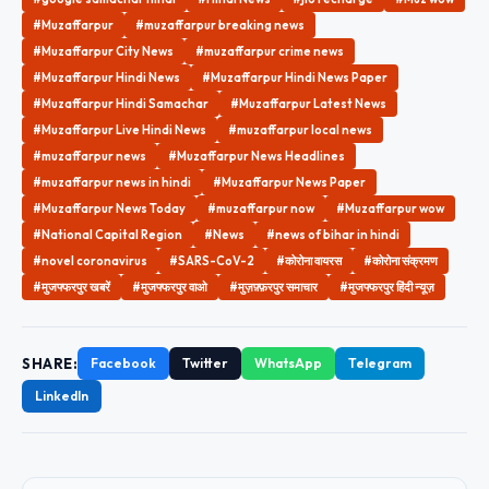
#Muzaffarpur
#muzaffarpur breaking news
#Muzaffarpur City News
#muzaffarpur crime news
#Muzaffarpur Hindi News
#Muzaffarpur Hindi News Paper
#Muzaffarpur Hindi Samachar
#Muzaffarpur Latest News
#Muzaffarpur Live Hindi News
#muzaffarpur local news
#muzaffarpur news
#Muzaffarpur News Headlines
#muzaffarpur news in hindi
#Muzaffarpur News Paper
#Muzaffarpur News Today
#muzaffarpur now
#Muzaffarpur wow
#National Capital Region
#News
#news of bihar in hindi
#novel coronavirus
#SARS-CoV-2
#कोरोना वायरस
#कोरोना संक्रमण
#मुजफ्फरपुर खबरें
#मुजफ्फरपुर वाओ
#मुज़फ़्फ़रपुर समाचार
#मुजफ्फरपुर हिंदी न्यूज़
SHARE:
Facebook
Twitter
WhatsApp
Telegram
LinkedIn