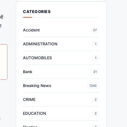
CATEGORIES
ों
ा
Accident
27
ADMINISTRATION
1
AUTOMOBILES
1
Bank
21
Breaking News
1342
CRIME
2
EDUCATION
2
े