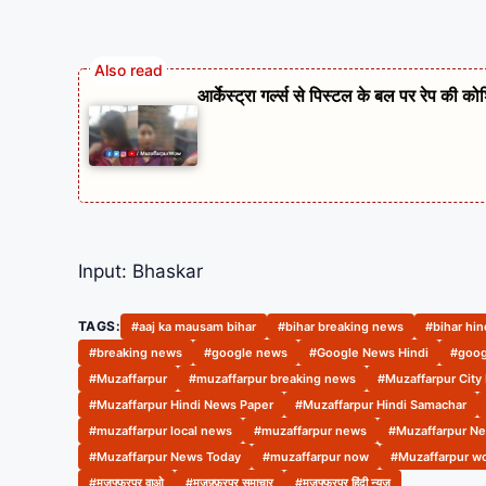
आर्केस्ट्रा गर्ल्स से पिस्टल के बल पर रेप की 
Input: Bhaskar
TAGS:
#aaj ka mausam bihar
#bihar breaking news
#bihar hi
#breaking news
#google news
#Google News Hindi
#goog
#Muzaffarpur
#muzaffarpur breaking news
#Muzaffarpur City
#Muzaffarpur Hindi News Paper
#Muzaffarpur Hindi Samachar
#muzaffarpur local news
#muzaffarpur news
#Muzaffarpur Ne
#Muzaffarpur News Today
#muzaffarpur now
#Muzaffarpur w
#मुजफ्फरपुर वाओ
#मुज़फ़्फ़रपुर समाचार
#मुजफ्फरपुर हिंदी न्यूज़