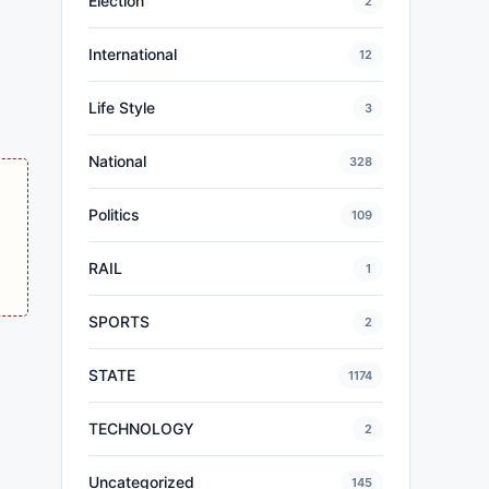
Election
2
International
12
Life Style
3
National
328
Politics
109
RAIL
1
SPORTS
2
STATE
1174
TECHNOLOGY
2
Uncategorized
145