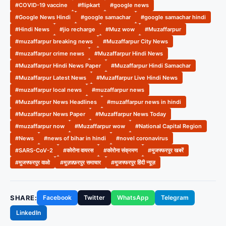
#COVID-19 vaccine
#flipkart
#google news
#Google News Hindi
#google samachar
#google samachar hindi
#Hindi News
#jio recharge
#Muz wow
#Muzaffarpur
#muzaffarpur breaking news
#Muzaffarpur City News
#muzaffarpur crime news
#Muzaffarpur Hindi News
#Muzaffarpur Hindi News Paper
#Muzaffarpur Hindi Samachar
#Muzaffarpur Latest News
#Muzaffarpur Live Hindi News
#muzaffarpur local news
#muzaffarpur news
#Muzaffarpur News Headlines
#muzaffarpur news in hindi
#Muzaffarpur News Paper
#Muzaffarpur News Today
#muzaffarpur now
#Muzaffarpur wow
#National Capital Region
#News
#news of bihar in hindi
#novel coronavirus
#SARS-CoV-2
#कोरोना वायरस
#कोरोना संक्रमण
#मुजफ्फरपुर खबरें
#मुजफ्फरपुर वाओ
#मुज़फ़्फ़रपुर समाचार
#मुजफ्फरपुर हिंदी न्यूज़
SHARE:
Facebook
Twitter
WhatsApp
Telegram
LinkedIn