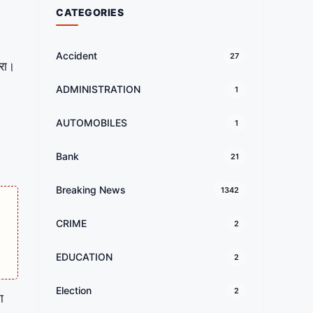
CATEGORIES
Accident
27
जरा।
ADMINISTRATION
1
AUTOMOBILES
1
Bank
21
Breaking News
1342
CRIME
2
EDUCATION
2
Election
2
ा