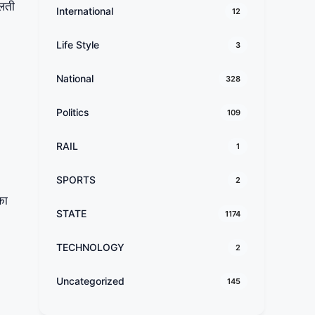
चलती
International
12
Life Style
3
National
328
Politics
109
RAIL
1
SPORTS
2
का
STATE
1174
TECHNOLOGY
2
Uncategorized
145