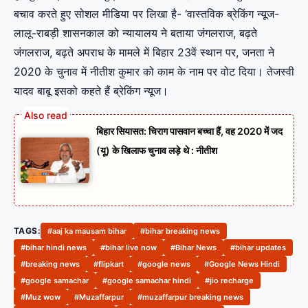
बचाव करते हुए सोशल मीडिया पर लिखा है- ‘वास्तविक ब्रेकिंग न्यूज-
लालू-राबड़ी शासनकाल को न्यायालय ने बताया जंगलराज, बढ़ते
जंगलराज, बढ़ते अपराध के मामले में बिहार 23वें स्थान पर, जनता ने
2020 के चुनाव में नीतीश कुमार को काम के नाम पर वोट दिया। तेजस्वी
यादव बाबू इसको कहते हैं ब्रेकिंग न्यूज।
बिहार सियासत: चिराग पासवान बच्चा हैं, वह 2020 में जद
(यू) के खिलाफ चुनाव लड़े थे : नीतीश
TAGS:
#aaj ka mausam bihar
#bihar breaking news
#bihar hindi news
#bihar live now
#Bihar News
#bihar updates
#breaking news
#flipkart
#google news
#Google News Hindi
#google samachar
#google samachar hindi
#jio recharge
#Muz wow
#Muzaffarpur
#muzaffarpur breaking news