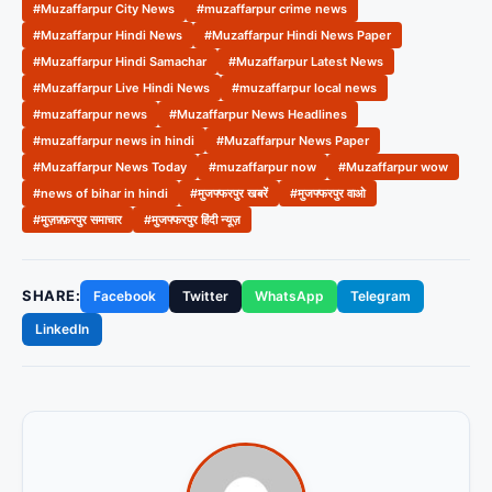
#Muzaffarpur City News
#muzaffarpur crime news
#Muzaffarpur Hindi News
#Muzaffarpur Hindi News Paper
#Muzaffarpur Hindi Samachar
#Muzaffarpur Latest News
#Muzaffarpur Live Hindi News
#muzaffarpur local news
#muzaffarpur news
#Muzaffarpur News Headlines
#muzaffarpur news in hindi
#Muzaffarpur News Paper
#Muzaffarpur News Today
#muzaffarpur now
#Muzaffarpur wow
#news of bihar in hindi
#मुजफ्फरपुर खबरें
#मुजफ्फरपुर वाओ
#मुज़फ़्फ़रपुर समाचार
#मुजफ्फरपुर हिंदी न्यूज़
SHARE:
Facebook
Twitter
WhatsApp
Telegram
LinkedIn