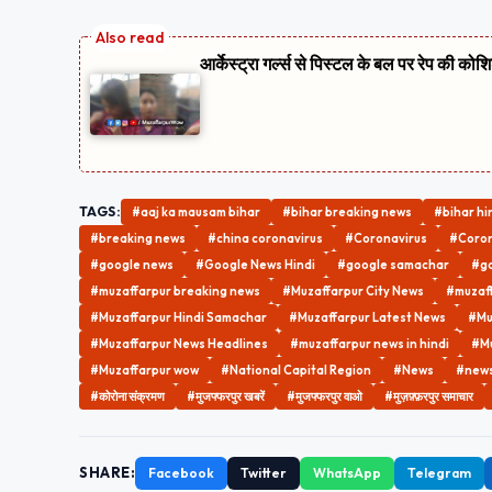
आर्केस्ट्रा गर्ल्स से पिस्टल के बल पर रेप की को
TAGS:
#aaj ka mausam bihar
#bihar breaking news
#bihar hi
#breaking news
#china coronavirus
#Coronavirus
#Coron
#google news
#Google News Hindi
#google samachar
#go
#muzaffarpur breaking news
#Muzaffarpur City News
#muzaff
#Muzaffarpur Hindi Samachar
#Muzaffarpur Latest News
#Mu
#Muzaffarpur News Headlines
#muzaffarpur news in hindi
#Mu
#Muzaffarpur wow
#National Capital Region
#News
#news 
#कोरोना संक्रमण
#मुजफ्फरपुर खबरें
#मुजफ्फरपुर वाओ
#मुज़फ़्फ़रपुर समाचार
SHARE:
Facebook
Twitter
WhatsApp
Telegram