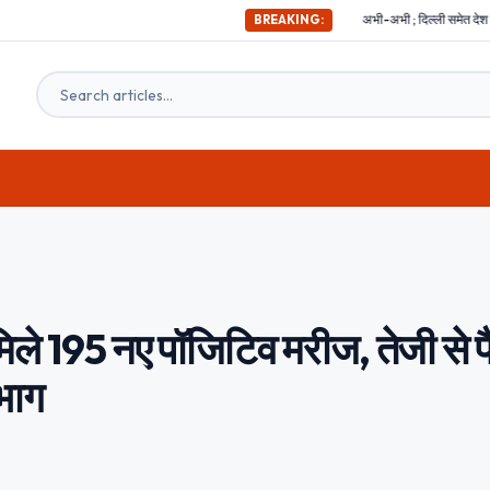
अभी-अभी ; दिल्ली समेत देश के इन हिस्सों में महसूस किए गए 
BREAKING:
े 195 नए पॉजिटिव मरीज, तेजी से प
भाग