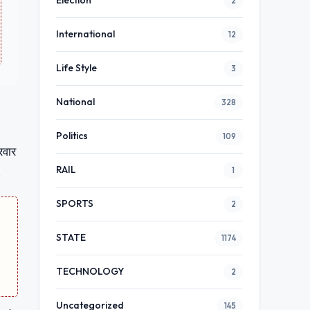
Election
2
International
12
Life Style
3
National
328
Politics
109
रवार
RAIL
.
1
SPORTS
2
STATE
1174
TECHNOLOGY
2
Uncategorized
145