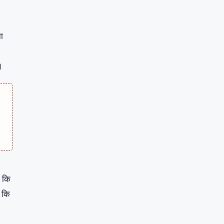
ना
।
ा कि
ा कि