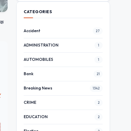
CATEGORIES
बिक
Accident
27
ADMINISTRATION
1
AUTOMOBILES
1
Bank
21
Breaking News
1342
w
CRIME
2
EDUCATION
2