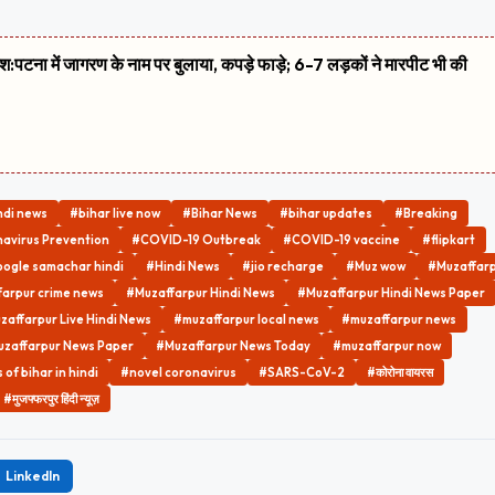
शिश:पटना में जागरण के नाम पर बुलाया, कपड़े फाड़े; 6-7 लड़कों ने मारपीट भी की
ndi news
#bihar live now
#Bihar News
#bihar updates
#Breaking
avirus Prevention
#COVID-19 Outbreak
#COVID-19 vaccine
#flipkart
ogle samachar hindi
#Hindi News
#jio recharge
#Muz wow
#Muzaffar
arpur crime news
#Muzaffarpur Hindi News
#Muzaffarpur Hindi News Paper
zaffarpur Live Hindi News
#muzaffarpur local news
#muzaffarpur news
zaffarpur News Paper
#Muzaffarpur News Today
#muzaffarpur now
of bihar in hindi
#novel coronavirus
#SARS-CoV-2
#कोरोना वायरस
#मुजफ्फरपुर हिंदी न्यूज़
LinkedIn