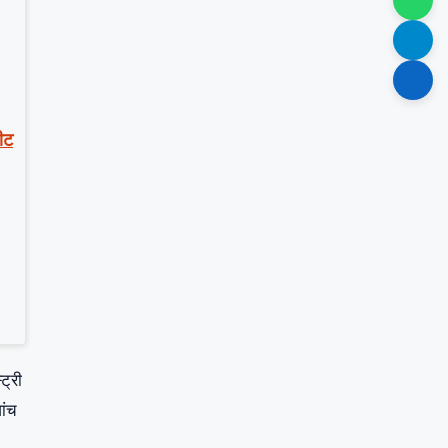
पीट
ट्री
ांच