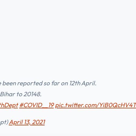
 been reported so far on 12th April.
 Bihar to 20148.
thDept
#COVID__19
pic.twitter.com/YiB0QcHV4
pt)
April 13, 2021