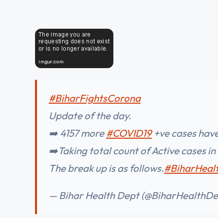
#BiharFightsCorona
Update of the day.
➡️ 4157 more
#COVID19
+ve cases have
➡️Taking total count of Active cases in
The break up is as follows.
#BiharHeal
— Bihar Health Dept (@BiharHealthDe