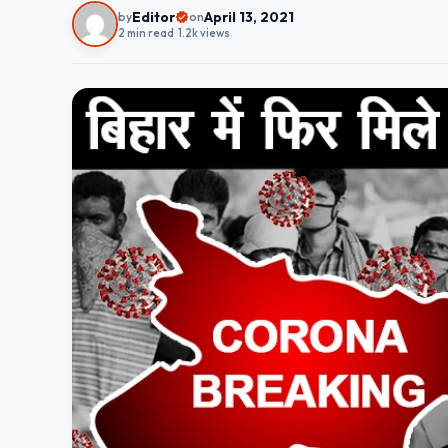
Editor
April 13, 2021
by
on
2 min read
•
1.2k views