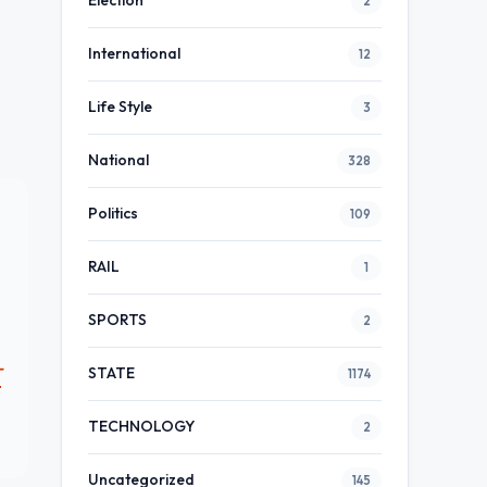
Election
2
International
12
Life Style
3
National
328
Politics
109
RAIL
1
SPORTS
2
T
STATE
1174
TECHNOLOGY
2
Uncategorized
145