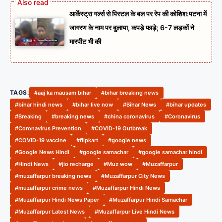
आर्केस्ट्रा गर्ल्स से पिस्टल के बल पर रेप की कोशिश:पटना में
जागरण के नाम पर बुलाया, कपड़े फाड़े; 6-7 लड़कों ने
मारपीट भी की
TAGS:
#aaj ka mausam bihar
#bihar breaking news
#bihar hindi news
#bihar live now
#Bihar News
#bihar updates
#Breaking
#breaking news
#china coronavirus
#Coronavirus
#Coronavirus Prevention
#COVID-19 Outbreak
#COVID-19 vaccine
#flipkart
#google news
#Google News Hindi
#google samachar
#google samachar hindi
#Hindi News
#jio recharge
#Muz wow
#Muzaffarpur
#muzaffarpur breaking news
#Muzaffarpur City News
#muzaffarpur crime news
#Muzaffarpur Hindi News
#Muzaffarpur Hindi News Paper
#Muzaffarpur Hindi Samachar
#Muzaffarpur Latest News
#Muzaffarpur Live Hindi News