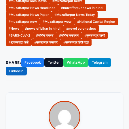
#muzaffarpur local news
#muzaffarpur news
#Muzaffarpur News Headlines
#muzaffarpur news in hindi
#Muzaffarpur News Paper
#Muzaffarpur News Today
#muzaffarpur now
#Muzaffarpur wow
#National Capital Region
#News
#news of bihar in hindi
#novel coronavirus
#SARS-CoV-2
#कोरोना वायरस
#कोरोना संक्रमण
#मुजफ्फरपुर खबरें
#मुजफ्फरपुर वाओ
#मुज़फ़्फ़रपुर समाचार
#मुजफ्फरपुर हिंदी न्यूज़
SHARE:
Facebook
Twitter
WhatsApp
Telegram
LinkedIn