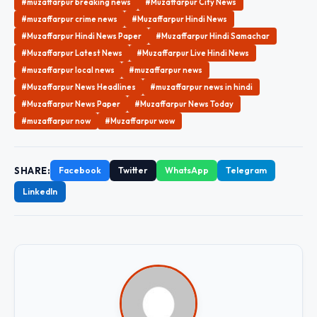
#muzaffarpur breaking news
#Muzaffarpur City News
#muzaffarpur crime news
#Muzaffarpur Hindi News
#Muzaffarpur Hindi News Paper
#Muzaffarpur Hindi Samachar
#Muzaffarpur Latest News
#Muzaffarpur Live Hindi News
#muzaffarpur local news
#muzaffarpur news
#Muzaffarpur News Headlines
#muzaffarpur news in hindi
#Muzaffarpur News Paper
#Muzaffarpur News Today
#muzaffarpur now
#Muzaffarpur wow
SHARE:
Facebook
Twitter
WhatsApp
Telegram
LinkedIn