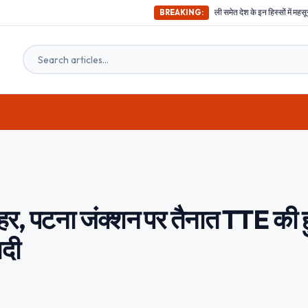
अभी-अभी ; दिल्ली समेत देश के इन हिस्सों में महसूस किए गए भूकंप के तगड़े झटके,
BREAKING:
हर, पटना जंक्शन पर तैनात TTE की ह
ादी