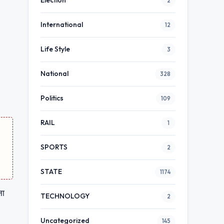
Election
2
International
12
Life Style
3
National
328
Politics
109
RAIL
1
SPORTS
2
STATE
1174
ना
TECHNOLOGY
2
Uncategorized
145