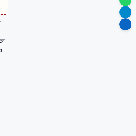
व
टिव
ित