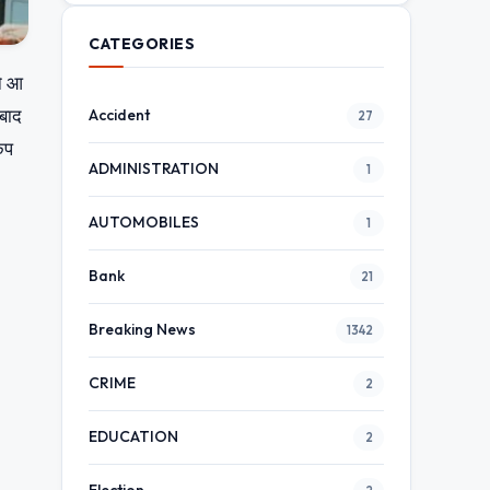
CATEGORIES
ने आ
 बाद
Accident
27
कंप
ADMINISTRATION
1
AUTOMOBILES
1
Bank
21
Breaking News
1342
CRIME
2
EDUCATION
2