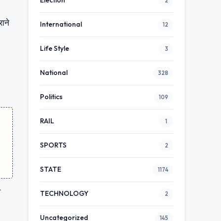
Election
2
राने
International
12
Life Style
3
National
328
Politics
109
RAIL
1
SPORTS
2
STATE
1174
व
TECHNOLOGY
2
Uncategorized
145