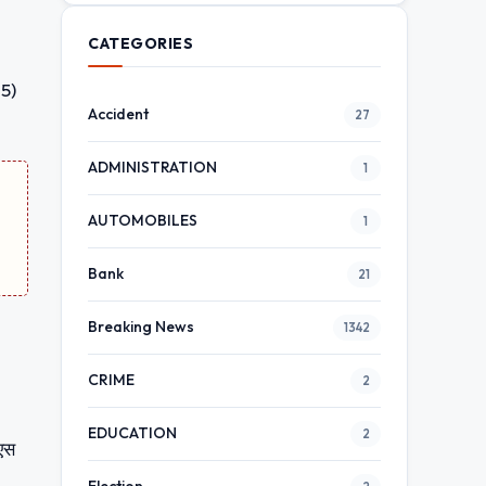
CATEGORIES
 5)
Accident
27
ADMINISTRATION
1
AUTOMOBILES
1
Bank
21
Breaking News
1342
CRIME
2
EDUCATION
2
ीएस