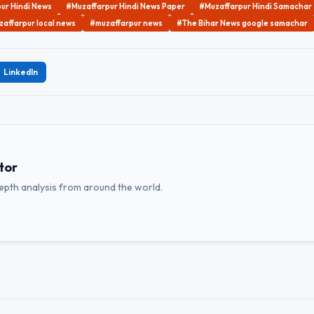
ur Hindi News
#Muzaffarpur Hindi News Paper
#Muzaffarpur Hindi Samachar
affarpur local news
#muzaffarpur news
#The Bihar News google samachar
LinkedIn
tor
depth analysis from around the world.