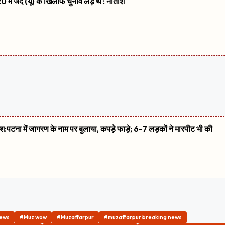
 में जद (यू) के खिलाफ चुनाव लड़े थे : नीतीश
शिश:पटना में जागरण के नाम पर बुलाया, कपड़े फाड़े; 6-7 लड़कों ने मारपीट भी की
News
#Muz wow
#Muzaffarpur
#muzaffarpur breaking news