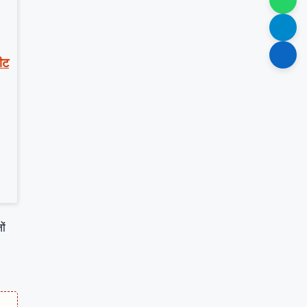
पीट
ों