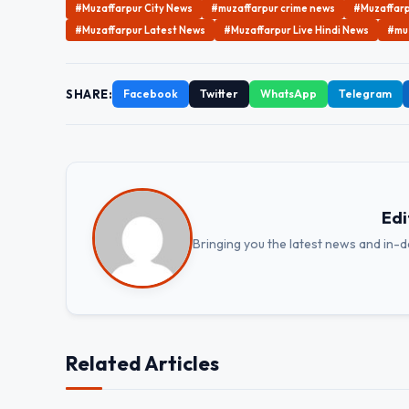
#Muzaffarpur City News
#muzaffarpur crime news
#Muzaffarp
#Muzaffarpur Latest News
#Muzaffarpur Live Hindi News
#muz
SHARE:
Facebook
Twitter
WhatsApp
Telegram
Edi
Bringing you the latest news and in-
Related Articles