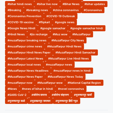
#bihar hindi news
#bihar live now
#Bihar News
#bihar updates
#Breaking
#breaking news
#china coronavirus
#Coronavirus
#Coronavirus Prevention
#COVID-19 Outbreak
#COVID-19 vaccine
#flipkart
#google news
#Google News Hindi
#google samachar
#google samachar hindi
#Hindi News
#jio recharge
#Muz wow
#Muzaffarpur
#muzaffarpur breaking news
#Muzaffarpur City News
#muzaffarpur crime news
#Muzaffarpur Hindi News
#Muzaffarpur Hindi News Paper
#Muzaffarpur Hindi Samachar
#Muzaffarpur Latest News
#Muzaffarpur Live Hindi News
#muzaffarpur local news
#muzaffarpur news
#Muzaffarpur News Headlines
#muzaffarpur news in hindi
#Muzaffarpur News Paper
#Muzaffarpur News Today
#muzaffarpur now
#Muzaffarpur wow
#National Capital Region
#News
#news of bihar in hindi
#novel coronavirus
#SARS-CoV-2
#कोरोना वायरस
#कोरोना संक्रमण
#मुजफ्फरपुर खबरें
#मुजफ्फरपुर वाओ
#मुज़फ़्फ़रपुर समाचार
#मुजफ्फरपुर हिंदी न्यूज़