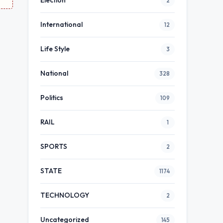
Election
2
International
12
Life Style
3
National
328
Politics
109
RAIL
1
SPORTS
2
STATE
1174
TECHNOLOGY
2
Uncategorized
145