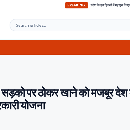
अभी-अभी ; दिल्ली समेत देश के इन हिस्सों में महसूस किए गए भूकंप के तगड़े झटके, दहश
BREAKING:
सड़को पर ठोकर खाने को मजबूर देश 
सरकारी योजना