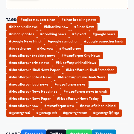
TAGS:
#aaj ka mausam bihar
#bihar breaking news
#bihar hindi news
#bihar live now
#Bihar News
#bihar updates
#breaking news
#flipkart
#google news
#Google News Hindi
#google samachar
#google samachar hindi
#jio recharge
#Muz wow
#Muzaffarpur
#muzaffarpur breaking news
#Muzaffarpur City News
#muzaffarpur crime news
#Muzaffarpur Hindi News
#Muzaffarpur Hindi News Paper
#Muzaffarpur Hindi Samachar
#Muzaffarpur Latest News
#Muzaffarpur Live Hindi News
#muzaffarpur local news
#muzaffarpur news
#Muzaffarpur News Headlines
#muzaffarpur news in hindi
#Muzaffarpur News Paper
#Muzaffarpur News Today
#muzaffarpur now
#Muzaffarpur wow
#news of bihar in hindi
#मुजफ्फरपुर खबरें
#मुजफ्फरपुर वाओ
#मुज़फ़्फ़रपुर समाचार
#मुजफ्फरपुर हिंदी न्यूज़
SHARE:
Facebook
Twitter
WhatsApp
Telegram