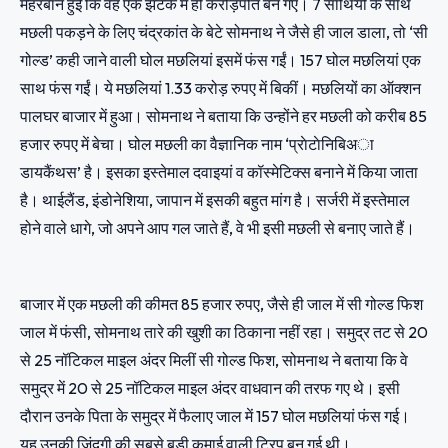
मेहरबान हुई कि वह एक झटके में ही करोड़पति बन गए। 7 साथियों के साथ
मछली पकड़ने के लिए चंद्रकांत के बेटे सोमनाथ ने जैसे ही जाल डाला, तो ‘सी
गोल्ड’ कही जाने वाली घोल मछलियां इसमें फंस गईं। 157 घोल मछलियां एक
साथ फंस गईं। ये मछलियां 1.33 करोड़ रुपए में बिकीं। मछलियों का ऑक्शन
पालघर बाजार में हुआ। सोमनाथ ने बताया कि उन्होंने हर मछली को करीब 85
हजार रुपए में बेचा। घोल मछली का वैज्ञानिक नाम ‘प्राेटाेनिबिअा
डायकैंथस’ है। इसका इस्तेमाल दवाइयां व कॉस्मेटिक्स बनाने में किया जाता
है। थाईलैंड, इंडोनेशिया, जापान में इसकी बहुत मांग है। सर्जरी में इस्तेमाल
होने वाले धागे, जो अपने आप गल जाते हैं, वे भी इसी मछली से बनाए जाते हैं।
बाजार में एक मछली की कीमत 85 हजार रुपए, जैसे ही जाल में सी गोल्ड फिश
जाल में फंसी, सोमनाथ तारे की खुशी का ठिकाना नहीं रहा। समुद्र तट से 20
से 25 नॉटिकल माइल अंदर मिलीं सी गोल्ड फिश, सोमनाथ ने बताया कि वे
समुद्र में 20 से 25 नॉटिकल माइल अंदर वाधवान की तरफ गए थे। इसी
दौरान उनके पिता के समुद्र में फैलाए जाल में 157 घोल मछलियां फंस गई।
यह उनकी जिंदगी की सबसे बड़ी कमाई वाली ट्रिप बन गई थी।