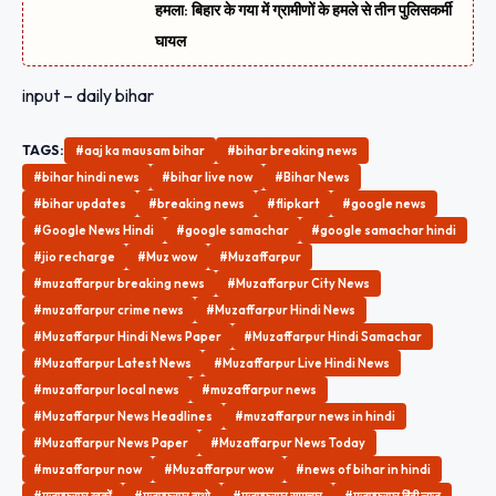
हमला: बिहार के गया में ग्रामीणों के हमले से तीन पुलिसकर्मी
घायल
input – daily bihar
TAGS:
#aaj ka mausam bihar
#bihar breaking news
#bihar hindi news
#bihar live now
#Bihar News
#bihar updates
#breaking news
#flipkart
#google news
#Google News Hindi
#google samachar
#google samachar hindi
#jio recharge
#Muz wow
#Muzaffarpur
#muzaffarpur breaking news
#Muzaffarpur City News
#muzaffarpur crime news
#Muzaffarpur Hindi News
#Muzaffarpur Hindi News Paper
#Muzaffarpur Hindi Samachar
#Muzaffarpur Latest News
#Muzaffarpur Live Hindi News
#muzaffarpur local news
#muzaffarpur news
#Muzaffarpur News Headlines
#muzaffarpur news in hindi
#Muzaffarpur News Paper
#Muzaffarpur News Today
#muzaffarpur now
#Muzaffarpur wow
#news of bihar in hindi
#मुजफ्फरपुर खबरें
#मुजफ्फरपुर वाओ
#मुज़फ़्फ़रपुर समाचार
#मुजफ्फरपुर हिंदी न्यूज़