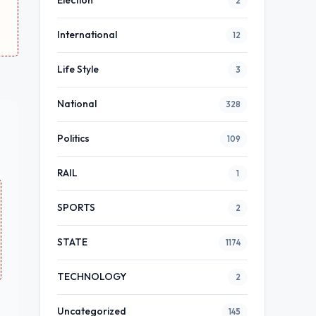
Election
2
International
12
Life Style
3
National
328
Politics
109
RAIL
1
SPORTS
2
STATE
1174
TECHNOLOGY
2
Uncategorized
145