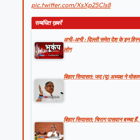
pic.twitter.com/XsXp25CIs8
सम्बंधित ख़बरें
अभी-अभी ; दिल्ली समेत देश के इन हिस्सो
लोग
बिहार सियासत: जद (यू) अध्यक्ष ने मोकामा
बिहार सियासत: चिराग पासवान बच्चा हैं,