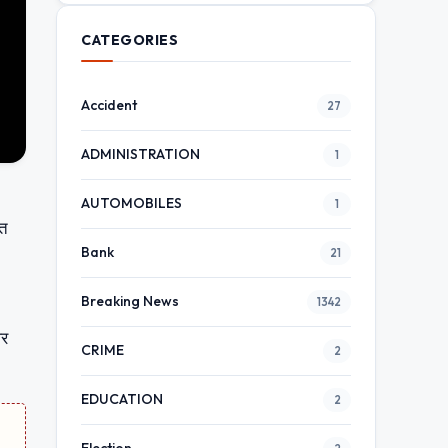
CATEGORIES
Accident
27
ADMINISTRATION
1
AUTOMOBILES
1
यत
Bank
21
Breaking News
1342
पर
CRIME
2
EDUCATION
2