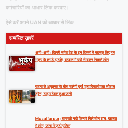
कर्मचारियों का आधार लिंक करवाए।
ऐसे करें अपने UAN को आधार से लिंक
सम्बंधित ख़बरें
अभी-अभी ; दिल्ली समेत देश के इन हिस्सों में महसूस किए गए
भूकंप के तगड़े झटके, दहशत में घरों से बाहर निकले लोग
पटना से अमृतसर के बीच चलेगी दुर्गा पूजा दिवाली छठ स्पेशल
ट्रेन, टाइम टेबल हुआ जारी
Muzaffarpur; बागमती नदी किनारे मिले तीन श’व, दहशत
में लोग, जांच में जुटी पुलिस