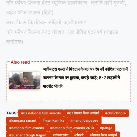
नॉन फीचर फिल्म्स बेस्ट म्यूजिक डायरेक्शन- क्रांति दर्शी गुरुजी,
अहेड ऑफ टाइम्स (हिंदी)
बेस्ट फिल्म क्रिटिक- सोहिनी चट्टोपाध्याय
नॉन फीचर फिल्म्स बेस्ट नैरेशन- सर डेविड एटनबर्ग (वाइल्ड
कर्नाटक)
आर्केस्ट्रा गर्ल्स से पिस्टल के बल पर रेप की कोशिश:पटना में
जागरण के नाम पर बुलाया, कपड़े फाड़े; 6-7 लड़कों ने
मारपीट भी की
TAGS:
#67 national film awards
#67 नेशनल फिल्म अवॉर्ड्स
#chhichhore
#kangana ranaut
#manikarnika
#manoj bajpayee
#national film awards
#national film awards 2019
#panga
#Sushant Singh Rajput
#कंगना रनौत
#छिछोरे
#नेशनल फिल्म अवॉर्ड्स