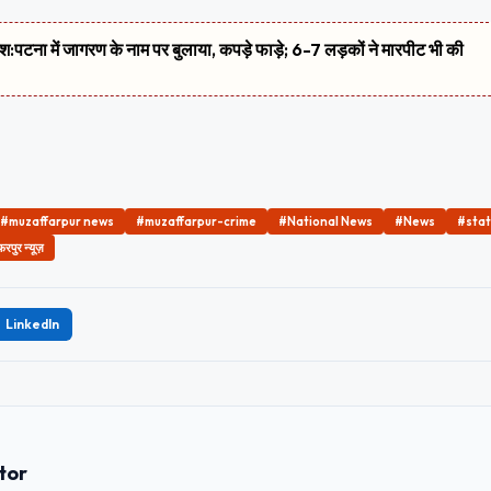
शिश:पटना में जागरण के नाम पर बुलाया, कपड़े फाड़े; 6-7 लड़कों ने मारपीट भी की
#muzaffarpur news
#muzaffarpur-crime
#National News
#News
#sta
रपुर न्यूज़
LinkedIn
tor