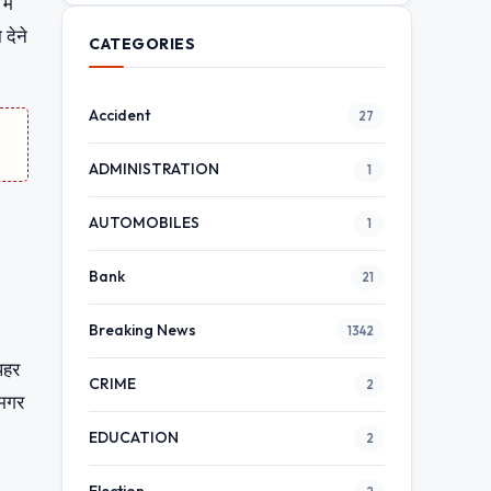
ें
देने
CATEGORIES
Accident
27
ADMINISTRATION
1
AUTOMOBILES
1
Bank
21
Breaking News
1342
पहर
CRIME
2
 मगर
EDUCATION
2