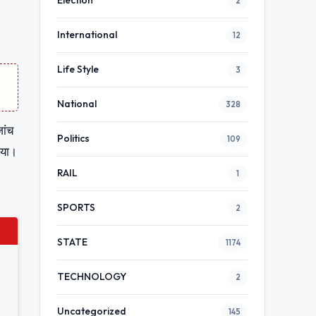
Election
2
International
12
Life Style
3
National
328
जांच
Politics
109
िया।
RAIL
1
SPORTS
2
STATE
1174
TECHNOLOGY
2
Uncategorized
145