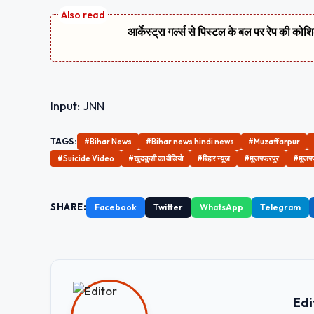
आर्केस्ट्रा गर्ल्स से पिस्टल के बल पर रेप की को
Input: JNN
TAGS:
#Bihar News
#Bihar news hindi news
#Muzaffarpur
#Suicide Video
#खुदकुशी का वीडियो
#बिहार न्यूज
#मुजफ्फरपुर
#मुजफ्फ
SHARE:
Facebook
Twitter
WhatsApp
Telegram
Edi