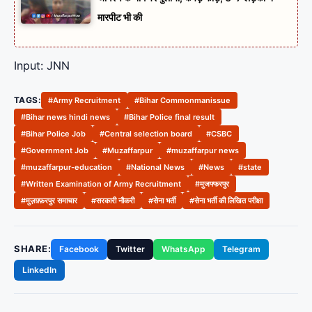
मारपीट भी की
Input: JNN
TAGS:
#Army Recruitment
#Bihar Commonmanissue
#Bihar news hindi news
#Bihar Police final result
#Bihar Police Job
#Central selection board
#CSBC
#Government Job
#Muzaffarpur
#muzaffarpur news
#muzaffarpur-education
#National News
#News
#state
#Written Examination of Army Recruitment
#मुजफ्फरपुर
#मुज़फ़्फ़रपुर समाचार
#सरकारी नौकरी
#सेना भर्ती
#सेना भर्ती की लिखित परीक्षा
SHARE:
Facebook
Twitter
WhatsApp
Telegram
LinkedIn