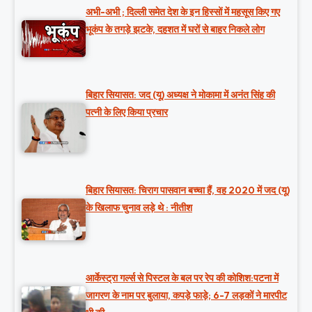
अभी-अभी ; दिल्ली समेत देश के इन हिस्सों में महसूस किए गए
भूकंप के तगड़े झटके, दहशत में घरों से बाहर निकले लोग
बिहार सियासत: जद (यू) अध्यक्ष ने मोकामा में अनंत सिंह की
पत्नी के लिए किया प्रचार
बिहार सियासत: चिराग पासवान बच्चा हैं, वह 2020 में जद (यू)
के खिलाफ चुनाव लड़े थे : नीतीश
आर्केस्ट्रा गर्ल्स से पिस्टल के बल पर रेप की कोशिश:पटना में
जागरण के नाम पर बुलाया, कपड़े फाड़े; 6-7 लड़कों ने मारपीट