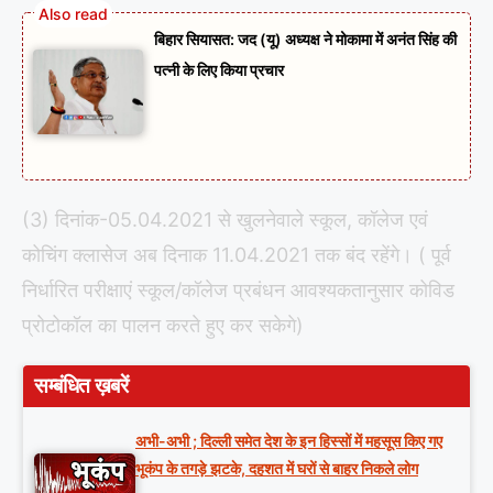
बिहार सियासत: जद (यू) अध्यक्ष ने मोकामा में अनंत सिंह की
पत्नी के लिए किया प्रचार
(3) दिनांक-05.04.2021 से खुलनेवाले स्कूल, कॉलेज एवं
कोचिंग क्लासेज अब दिनाक 11.04.2021 तक बंद रहेंगे। ( पूर्व
निर्धारित परीक्षाएं स्कूल/कॉलेज प्रबंधन आवश्यकतानुसार कोविड
प्रोटोकॉल का पालन करते हुए कर सकेगे)
सम्बंधित ख़बरें
अभी-अभी ; दिल्ली समेत देश के इन हिस्सों में महसूस किए गए
भूकंप के तगड़े झटके, दहशत में घरों से बाहर निकले लोग