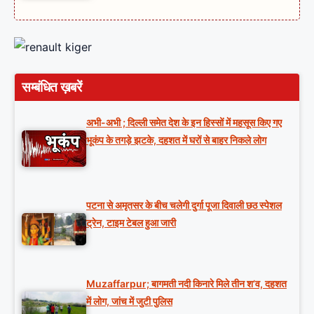
सम्बंधित ख़बरें
अभी-अभी ; दिल्ली समेत देश के इन हिस्सों में महसूस किए गए
भूकंप के तगड़े झटके, दहशत में घरों से बाहर निकले लोग
पटना से अमृतसर के बीच चलेगी दुर्गा पूजा दिवाली छठ स्पेशल
ट्रेन, टाइम टेबल हुआ जारी
Muzaffarpur; बागमती नदी किनारे मिले तीन श’व, दहशत
में लोग, जांच में जुटी पुलिस