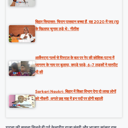
बिहार सियासत: चिराग पासवान बच्चा हैं, वह 2020 में जद (यू)
के खिलाफ चुनाव लड़े थे : नीतीश
आर्केस्ट्रा गर्ल्स से पिस्टल के बल पर रेप की कोशिश:पटना में
जागरण के नाम पर बुलाया, कपड़े फाड़े; 6-7 लड़कों ने मारपीट
भी की
Sarkari Naukri: बिहार में शिक्षा विभाग देगा दो लाख लोगों
को नौकरी, अगले छह माह में इन पदों पर होगी बहाली
घटना की सूचना मिलते ही पूर्व केन्द्रीय राज्य मंत्री और भाजपा सांसद राम