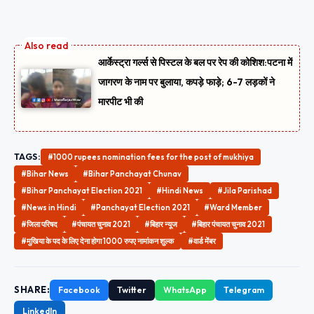
आर्केस्ट्रा गर्ल्स से पिस्टल के बल पर रेप की कोशिश:पटना में
जागरण के नाम पर बुलाया, कपड़े फाड़े; 6-7 लड़कों ने
मारपीट भी की
TAGS:
#1000 rupees nomination fees for the post of mukhiya
#Bihar News
#Bihar Panchayat Chunav
#Bihar Panchayat Election 2021
#Hindi News
#Jila Parishad
#News in Hindi
#Panchayat Election 2021
#Ward Member
#जिला परिषद
#पंचायत चुनाव 2021
#बिहार न्यूज
#बिहार पंचायत चुनाव 2021
#मुखिया के पद के लिए देना होगा 1000 रुपए नामांकन शुल्क
#वार्ड मेंबर
SHARE:
Facebook
Twitter
WhatsApp
Telegram
LinkedIn