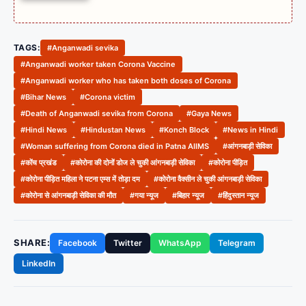
TAGS:
#Anganwadi sevika
#Anganwadi worker taken Corona Vaccine
#Anganwadi worker who has taken both doses of Corona
#Bihar News
#Corona victim
#Death of Anganwadi sevika from Corona
#Gaya News
#Hindi News
#Hindustan News
#Konch Block
#News in Hindi
#Woman suffering from Corona died in Patna AIIMS
#आंगनबाड़ी सेविका
#कोंच प्रखंड
#कोरोना की दोनों डोज ले चुकी आंगनबाड़ी सेविका
#कोरोना पीड़ित
#कोरोना पीड़ित महिला ने पटना एम्स में तोड़ा दम
#कोरोना वैक्सीन ले चुकी आंगनबाड़ी सेविका
#कोरोना से आंगनबाड़ी सेविका की मौत
#गया न्यूज
#बिहार न्यूज
#हिंदुस्तान न्यूज
SHARE:
Facebook
Twitter
WhatsApp
Telegram
LinkedIn