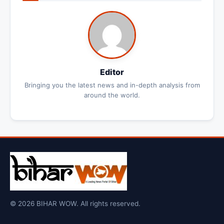
Editor
Bringing you the latest news and in-depth analysis from
around the world.
© 2026 BIHAR WOW. All rights reserved.