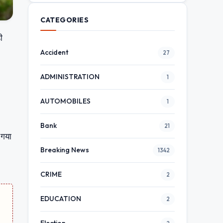
CATEGORIES
ी
Accident
27
ADMINISTRATION
1
AUTOMOBILES
1
Bank
21
 गया
Breaking News
1342
CRIME
2
EDUCATION
2