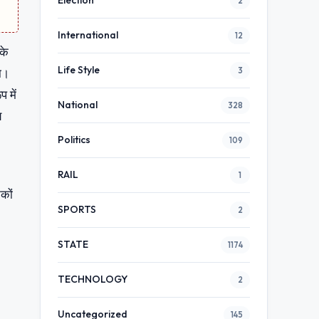
Election
2
International
12
 के
Life Style
3
था।
 में
National
328
य
Politics
109
।
RAIL
1
नकों
SPORTS
2
STATE
1174
TECHNOLOGY
2
Uncategorized
145