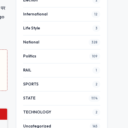
Election
2
 पर
International
12
ogo
Life Style
3
National
328
Politics
109
RAIL
1
SPORTS
2
STATE
1174
TECHNOLOGY
2
Uncategorized
145