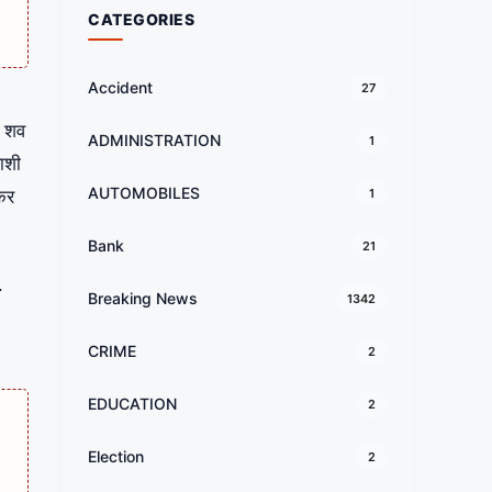
CATEGORIES
Accident
27
े शव
ADMINISTRATION
1
ाशी
AUTOMOBILES
कर
1
Bank
21
.
Breaking News
1342
CRIME
2
EDUCATION
2
Election
2