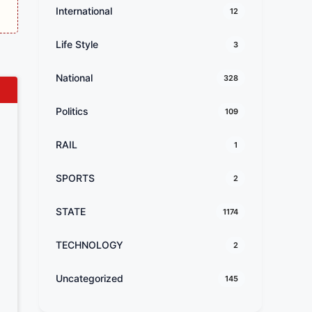
International
12
Life Style
3
National
328
Politics
109
RAIL
1
SPORTS
2
STATE
1174
TECHNOLOGY
2
Uncategorized
145