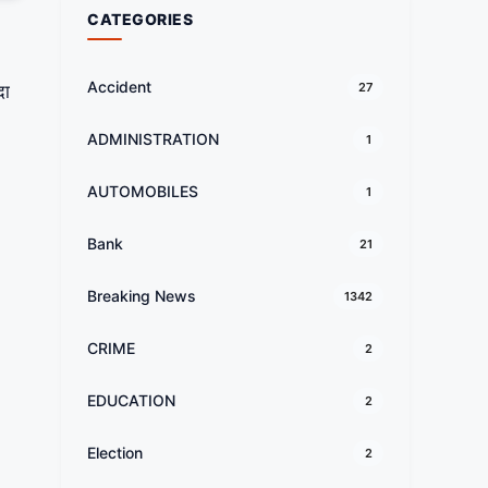
CATEGORIES
Accident
27
दा
ADMINISTRATION
1
AUTOMOBILES
1
Bank
21
Breaking News
1342
CRIME
2
EDUCATION
2
Election
2