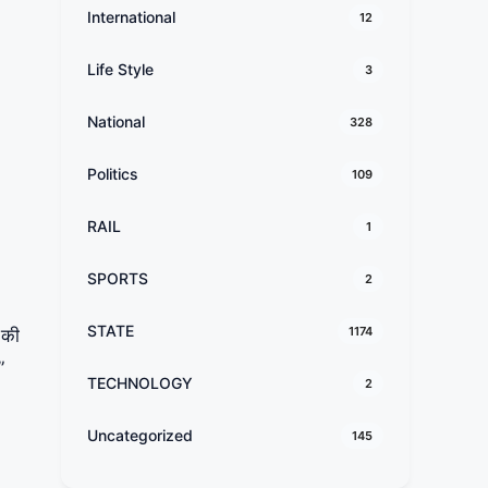
International
12
Life Style
3
National
328
Politics
109
RAIL
1
SPORTS
2
STATE
1174
 की
”
TECHNOLOGY
2
Uncategorized
145