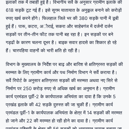
इलाकों तक में तबाही हुई है। विभागीय सर्वे के अनुसार ग्रामीण इलाके की
618 सड़कें टूट गई हैं। इसे सुगम यातायात के अनुकूल बनाने काे कराेड़ाें
रुपए खर्च करने हाेंगे। फिलहाल जिले भर की 380 सड़कें पानी में डूबी
हुई हैं। पारू, कटरा, अाैराई, सकरा और साहेबगंज में दर्जनों दर्जन
सड़काें पर तीन-तीन फीट तक पानी बह रहा है। इन सड़काें पर बने
गड्ढों के कारण चलना दूभर है। बाइक सवार हादसे का शिकार हाे रहे
हैं। चारपहिया वाहनों काे भारी क्षति हाे रही है।
विभाग के मुख्यालय के निर्देश पर बाढ़ और बारिश से क्षतिग्रस्त सड़काें की
मरम्मत के लिए ग्रामीण कार्य और पथ निर्माण विभाग ने सर्वे कराया है।
सर्वे रिपोर्ट के अनुसार क्षतिग्रस्त सड़काें की मरम्मत अथवा नए सिरे से
निर्माण पर 250 कराेड़ रुपए से अधिक खर्च का अनुमान है। ग्रामीण
कार्य प्रमंडल पूर्वी-2 के कार्यपालक अभियंता का दावा है कि उनके 5
प्रखंड इलाके की 42 सड़कें दुरुस्त की जा चुकी हैं। ग्रामीण कार्य
प्रमंडल पूर्वी-1 के कार्यपालक अभियंता के क्षेत्र में 14 सड़काें की मरम्मत
हाे जाने और 22 की मरम्मत हाे रही हाेने का दावा है। ग्रामीण कार्य
प्रमंडल पश्चिमी के क्षेत्र की 56 सड़काें काे आवागमन लायक बनाया जा