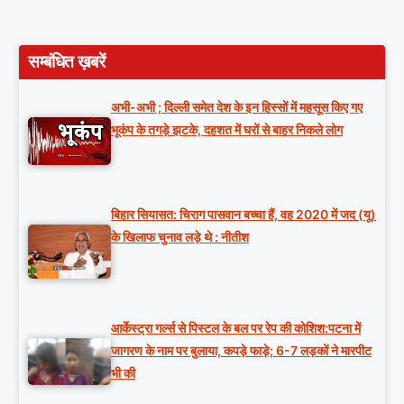
सम्बंधित ख़बरें
अभी-अभी ; दिल्ली समेत देश के इन हिस्सों में महसूस किए गए
भूकंप के तगड़े झटके, दहशत में घरों से बाहर निकले लोग
बिहार सियासत: चिराग पासवान बच्चा हैं, वह 2020 में जद (यू)
के खिलाफ चुनाव लड़े थे : नीतीश
आर्केस्ट्रा गर्ल्स से पिस्टल के बल पर रेप की कोशिश:पटना में
जागरण के नाम पर बुलाया, कपड़े फाड़े; 6-7 लड़कों ने मारपीट
भी की