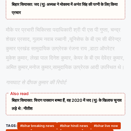
बिहार सियासत: जद (यू) अध्यक्ष ने मोकामा में अनंत सिंह की पत्नी के लिए किया
प्रचार
मौके पर प्रभारी चिकित्सा पदाधिकारी श्री पी एस पी गुप्ता, चन्द्र
शेखर प्रसाद, गुलाम नवाब रब्बानी ,यूनिसेफ के बी एम सी बीरेन्द्र
कुमार प्रखंड सामुदायिक उत्प्रेरक रंजना राय ,डाटा ऑपरेटर
मुकेश कुमार, लेखा पाल दिनेश कुमार, केयर के बी एम देवेंद्र कुमार,
अमित कुमार,मनोज कुमार,सामुदायिक उत्प्रेरक आदी उपस्थित थे।
गायघाट से दीपक कुमार की रिपोर्ट
बिहार सियासत: चिराग पासवान बच्चा हैं, वह 2020 में जद (यू) के खिलाफ चुनाव
लड़े थे : नीतीश
TAGS:
#bihar breaking news
#bihar hindi news
#bihar live now