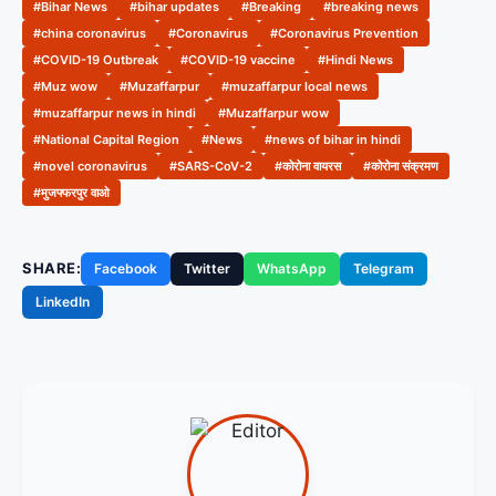
#Bihar News
#bihar updates
#Breaking
#breaking news
#china coronavirus
#Coronavirus
#Coronavirus Prevention
#COVID-19 Outbreak
#COVID-19 vaccine
#Hindi News
#Muz wow
#Muzaffarpur
#muzaffarpur local news
#muzaffarpur news in hindi
#Muzaffarpur wow
#National Capital Region
#News
#news of bihar in hindi
#novel coronavirus
#SARS-CoV-2
#कोरोना वायरस
#कोरोना संक्रमण
#मुजफ्फरपुर वाओ
SHARE:
Facebook
Twitter
WhatsApp
Telegram
LinkedIn