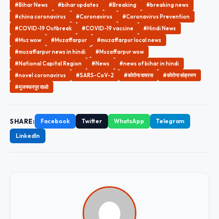
#Bihar News
#bihar updates
#Breaking
#breaking news
#china coronavirus
#Coronavirus
#Coronavirus Prevention
#COVID-19 Outbreak
#COVID-19 vaccine
#Hindi News
#Muz wow
#Muzaffarpur
#muzaffarpur local news
#muzaffarpur news in hindi
#Muzaffarpur wow
#National Capital Region
#News
#news of bihar in hindi
#novel coronavirus
#SARS-CoV-2
#कोरोना वायरस
#कोरोना संक्रमण
#मुजफ्फरपुर वाओ
SHARE:
Facebook
Twitter
WhatsApp
Telegram
LinkedIn