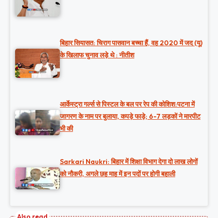
बिहार सियासत: चिराग पासवान बच्चा हैं, वह 2020 में जद (यू)
के खिलाफ चुनाव लड़े थे : नीतीश
आर्केस्ट्रा गर्ल्स से पिस्टल के बल पर रेप की कोशिश:पटना में
जागरण के नाम पर बुलाया, कपड़े फाड़े; 6-7 लड़कों ने मारपीट
भी की
Sarkari Naukri: बिहार में शिक्षा विभाग देगा दो लाख लोगों
को नौकरी, अगले छह माह में इन पदों पर होगी बहाली