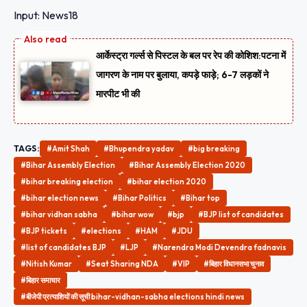
Input: News18
आर्केस्ट्रा गर्ल्स से पिस्टल के बल पर रेप की कोशिश:पटना में
जागरण के नाम पर बुलाया, कपड़े फाड़े; 6-7 लड़कों ने
मारपीट भी की
TAGS:
#Amit Shah
#Bhupendra yadav
#big breaking
#Bihar Assembly Election
#Bihar Assembly Election 2020
#bihar breaking election
#bihar election 2020
#bihar election news
#Bihar Politics
#Bihar top
#bihar vidhan sabha
#bihar wow
#bjp
#BJP list of candidates
#BJP tickets
#elections
#HAM
#JDU
#list of candidates BJP
#LJP
#Narendra Modi Devendra fadnavis
#Nitish Kumar
#Seat Sharing NDA
#VIP
#बिहार विधानसभा चुनाव
#बिहार समाचार
#बीजेपी प्रत्‍याशियों की सूची bihar-vidhan-sabha elections hindi news