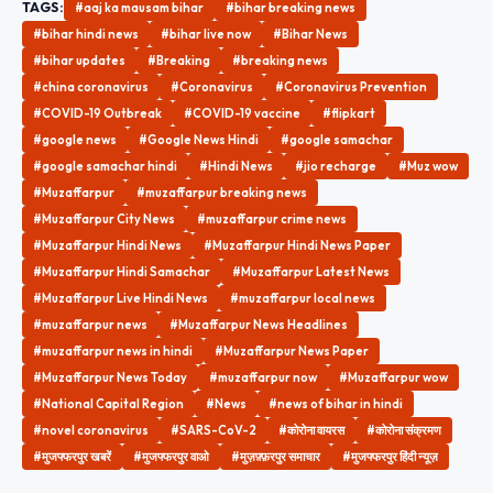
TAGS:
#aaj ka mausam bihar
#bihar breaking news
#bihar hindi news
#bihar live now
#Bihar News
#bihar updates
#Breaking
#breaking news
#china coronavirus
#Coronavirus
#Coronavirus Prevention
#COVID-19 Outbreak
#COVID-19 vaccine
#flipkart
#google news
#Google News Hindi
#google samachar
#google samachar hindi
#Hindi News
#jio recharge
#Muz wow
#Muzaffarpur
#muzaffarpur breaking news
#Muzaffarpur City News
#muzaffarpur crime news
#Muzaffarpur Hindi News
#Muzaffarpur Hindi News Paper
#Muzaffarpur Hindi Samachar
#Muzaffarpur Latest News
#Muzaffarpur Live Hindi News
#muzaffarpur local news
#muzaffarpur news
#Muzaffarpur News Headlines
#muzaffarpur news in hindi
#Muzaffarpur News Paper
#Muzaffarpur News Today
#muzaffarpur now
#Muzaffarpur wow
#National Capital Region
#News
#news of bihar in hindi
#novel coronavirus
#SARS-CoV-2
#कोरोना वायरस
#कोरोना संक्रमण
#मुजफ्फरपुर खबरें
#मुजफ्फरपुर वाओ
#मुज़फ़्फ़रपुर समाचार
#मुजफ्फरपुर हिंदी न्यूज़