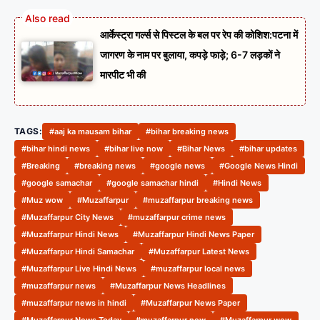
आर्केस्ट्रा गर्ल्स से पिस्टल के बल पर रेप की कोशिश:पटना में
जागरण के नाम पर बुलाया, कपड़े फाड़े; 6-7 लड़कों ने
मारपीट भी की
TAGS:
#aaj ka mausam bihar
#bihar breaking news
#bihar hindi news
#bihar live now
#Bihar News
#bihar updates
#Breaking
#breaking news
#google news
#Google News Hindi
#google samachar
#google samachar hindi
#Hindi News
#Muz wow
#Muzaffarpur
#muzaffarpur breaking news
#Muzaffarpur City News
#muzaffarpur crime news
#Muzaffarpur Hindi News
#Muzaffarpur Hindi News Paper
#Muzaffarpur Hindi Samachar
#Muzaffarpur Latest News
#Muzaffarpur Live Hindi News
#muzaffarpur local news
#muzaffarpur news
#Muzaffarpur News Headlines
#muzaffarpur news in hindi
#Muzaffarpur News Paper