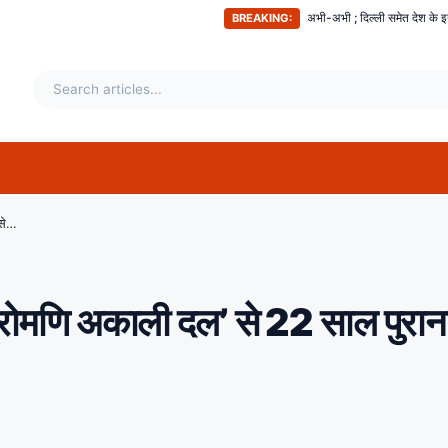
अभी-अभी ; दिल्ली समेत देश के इन हिस्सों में महसूस किए गए भूकंप 
BREAKING:
BJP को बड़ा झटका, टूटा ‘शिरोमणि अकाली दल’ से 22 साल पुराना साथ, कृषि बिल से है नाखुश
रोमणि अकाली दल’ से 22 साल पुरान