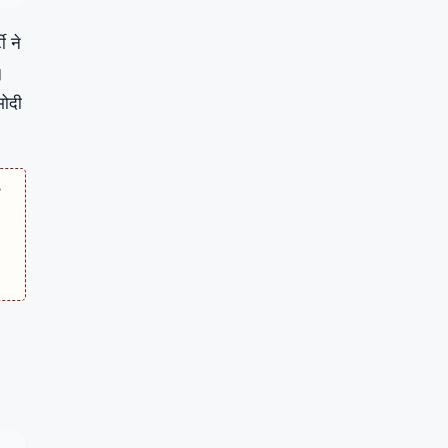
ी ने
।
मोदी