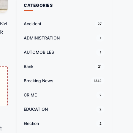
CATEGORIES
बादल
Accident
27
ीर
ADMINISTRATION
1
AUTOMOBILES
1
Bank
21
Breaking News
1342
CRIME
2
EDUCATION
2
Election
2
े