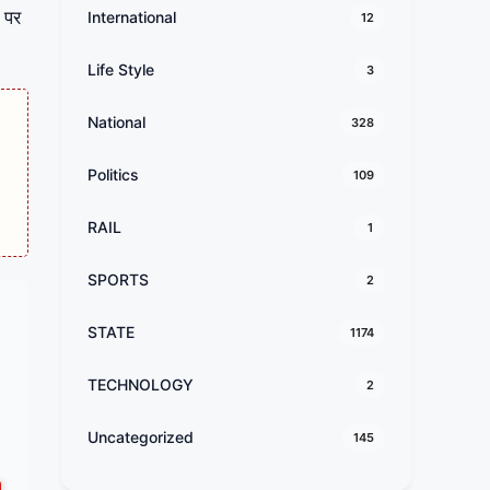
ं पर
International
12
Life Style
3
National
328
Politics
109
RAIL
1
SPORTS
2
STATE
1174
TECHNOLOGY
2
Uncategorized
145