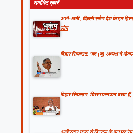
सम्बंधित ख़बरें
अभी-अभी ; दिल्ली समेत देश के इन हिस्सो
लोग
बिहार सियासत: जद (यू) अध्यक्ष ने मोकाम
बिहार सियासत: चिराग पासवान बच्चा हैं,
आर्केस्ट्रा गर्ल्स से पिस्टल के बल पर 