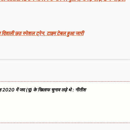
जा दिवाली छठ स्पेशल ट्रेन, टाइम टेबल हुआ जारी
ह 2020 में जद (यू) के खिलाफ चुनाव लड़े थे : नीतीश