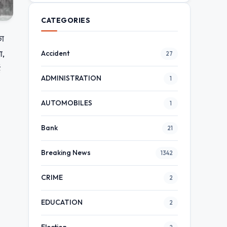
CATEGORIES
का
ा,
Accident
27
ई
ADMINISTRATION
1
AUTOMOBILES
1
Bank
21
Breaking News
1342
CRIME
2
EDUCATION
2