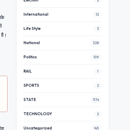
Election
2
International
12
सके
ं
Life Style
3
 है।
National
328
Politics
109
RAIL
1
SPORTS
2
STATE
1174
TECHNOLOGY
2
Uncategorized
ांश
145