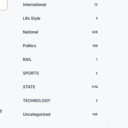
International
12
Life Style
3
National
328
Politics
109
RAIL
1
SPORTS
2
STATE
1174
TECHNOLOGY
2
जा
Uncategorized
145