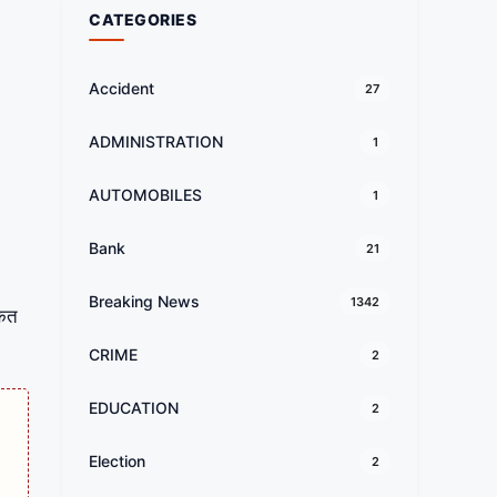
CATEGORIES
Accident
27
ADMINISTRATION
1
AUTOMOBILES
1
Bank
21
Breaking News
1342
्कत
CRIME
2
EDUCATION
2
Election
2